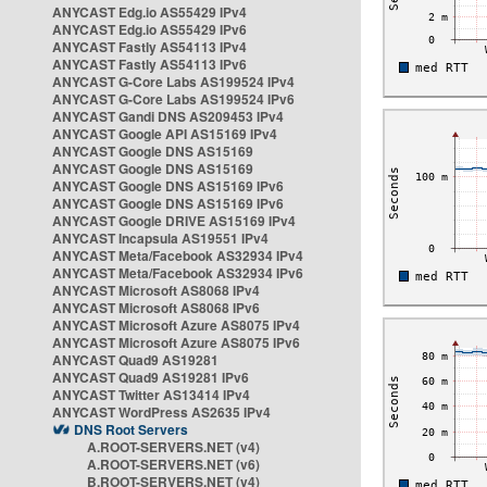
ANYCAST Edg.io AS55429 IPv4
ANYCAST Edg.io AS55429 IPv6
ANYCAST Fastly AS54113 IPv4
ANYCAST Fastly AS54113 IPv6
ANYCAST G-Core Labs AS199524 IPv4
ANYCAST G-Core Labs AS199524 IPv6
ANYCAST Gandi DNS AS209453 IPv4
ANYCAST Google API AS15169 IPv4
ANYCAST Google DNS AS15169
ANYCAST Google DNS AS15169
ANYCAST Google DNS AS15169 IPv6
ANYCAST Google DNS AS15169 IPv6
ANYCAST Google DRIVE AS15169 IPv4
ANYCAST Incapsula AS19551 IPv4
ANYCAST Meta/Facebook AS32934 IPv4
ANYCAST Meta/Facebook AS32934 IPv6
ANYCAST Microsoft AS8068 IPv4
ANYCAST Microsoft AS8068 IPv6
ANYCAST Microsoft Azure AS8075 IPv4
ANYCAST Microsoft Azure AS8075 IPv6
ANYCAST Quad9 AS19281
ANYCAST Quad9 AS19281 IPv6
ANYCAST Twitter AS13414 IPv4
ANYCAST WordPress AS2635 IPv4
DNS Root Servers
A.ROOT-SERVERS.NET (v4)
A.ROOT-SERVERS.NET (v6)
B.ROOT-SERVERS.NET (v4)