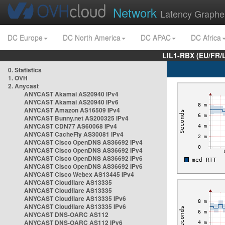
Network
Latency Graphe
DC Europe
DC North America
DC APAC
DC Africa
LIL1-RBX (EU/FR/
0. Statistics
1. OVH
2. Anycast
ANYCAST Akamai AS20940 IPv4
ANYCAST Akamai AS20940 IPv6
ANYCAST Amazon AS16509 IPv4
ANYCAST Bunny.net AS200325 IPv4
ANYCAST CDN77 AS60068 IPv4
ANYCAST CacheFly AS30081 IPv4
ANYCAST Cisco OpenDNS AS36692 IPv4
ANYCAST Cisco OpenDNS AS36692 IPv4
ANYCAST Cisco OpenDNS AS36692 IPv6
ANYCAST Cisco OpenDNS AS36692 IPv6
ANYCAST Cisco Webex AS13445 IPv4
ANYCAST Cloudflare AS13335
ANYCAST Cloudflare AS13335
ANYCAST Cloudflare AS13335 IPv6
ANYCAST Cloudflare AS13335 IPv6
ANYCAST DNS-OARC AS112
ANYCAST DNS-OARC AS112 IPv6